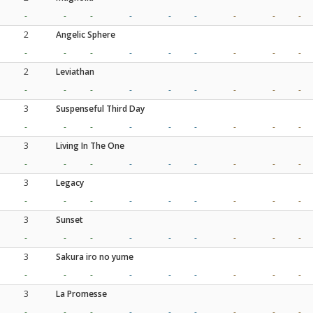
-
-
-
-
-
-
-
-
-
2
Angelic Sphere
-
-
-
-
-
-
-
-
-
2
Leviathan
-
-
-
-
-
-
-
-
-
3
Suspenseful Third Day
-
-
-
-
-
-
-
-
-
3
Living In The One
-
-
-
-
-
-
-
-
-
3
Legacy
-
-
-
-
-
-
-
-
-
3
Sunset
-
-
-
-
-
-
-
-
-
3
Sakura iro no yume
-
-
-
-
-
-
-
-
-
3
La Promesse
-
-
-
-
-
-
-
-
-