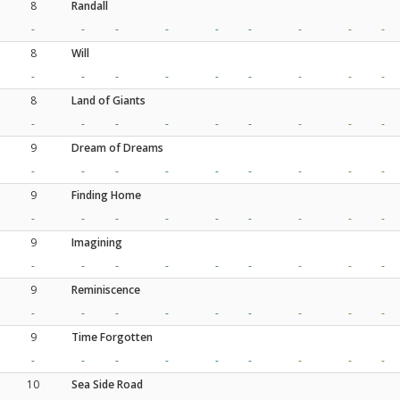
8
Randall
-
-
-
-
-
-
-
-
-
8
Will
-
-
-
-
-
-
-
-
-
8
Land of Giants
-
-
-
-
-
-
-
-
-
9
Dream of Dreams
-
-
-
-
-
-
-
-
-
9
Finding Home
-
-
-
-
-
-
-
-
-
9
Imagining
-
-
-
-
-
-
-
-
-
9
Reminiscence
-
-
-
-
-
-
-
-
-
9
Time Forgotten
-
-
-
-
-
-
-
-
-
10
Sea Side Road