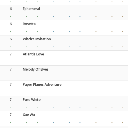
-
-
-
-
-
-
-
-
-
6
Ephemeral
-
-
-
-
-
-
-
-
-
6
Rosetta
-
-
-
-
-
-
-
-
-
6
Witch's Invitation
-
-
-
-
-
-
-
-
-
7
Atlantis Love
-
-
-
-
-
-
-
-
-
7
Melody Of Elves
-
-
-
-
-
-
-
-
-
7
Paper Planes Adventure
-
-
-
-
-
-
-
-
-
7
Pure White
-
-
-
-
-
-
-
-
-
7
Xue Wu
-
-
-
-
-
-
-
-
-