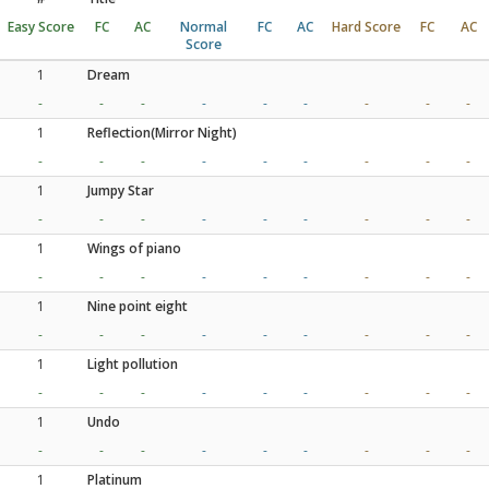
Easy Score
FC
AC
Normal
FC
AC
Hard Score
FC
AC
Score
1
Dream
-
-
-
-
-
-
-
-
-
1
Reflection(Mirror Night)
-
-
-
-
-
-
-
-
-
1
Jumpy Star
-
-
-
-
-
-
-
-
-
1
Wings of piano
-
-
-
-
-
-
-
-
-
1
Nine point eight
-
-
-
-
-
-
-
-
-
1
Light pollution
-
-
-
-
-
-
-
-
-
1
Undo
-
-
-
-
-
-
-
-
-
1
Platinum