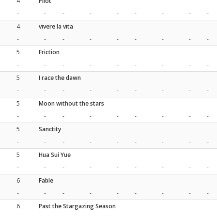
4
Pilot
-
-
-
-
-
-
-
-
-
4
vivere la vita
-
-
-
-
-
-
-
-
-
5
Friction
-
-
-
-
-
-
-
-
-
5
I race the dawn
-
-
-
-
-
-
-
-
-
5
Moon without the stars
-
-
-
-
-
-
-
-
-
5
Sanctity
-
-
-
-
-
-
-
-
-
5
Hua Sui Yue
-
-
-
-
-
-
-
-
-
6
Fable
-
-
-
-
-
-
-
-
-
6
Past the Stargazing Season