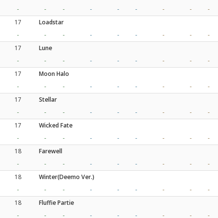
-
-
-
-
-
-
-
-
-
17
Loadstar
-
-
-
-
-
-
-
-
-
17
Lune
-
-
-
-
-
-
-
-
-
17
Moon Halo
-
-
-
-
-
-
-
-
-
17
Stellar
-
-
-
-
-
-
-
-
-
17
Wicked Fate
-
-
-
-
-
-
-
-
-
18
Farewell
-
-
-
-
-
-
-
-
-
18
Winter(Deemo Ver.)
-
-
-
-
-
-
-
-
-
18
Fluffie Partie
-
-
-
-
-
-
-
-
-