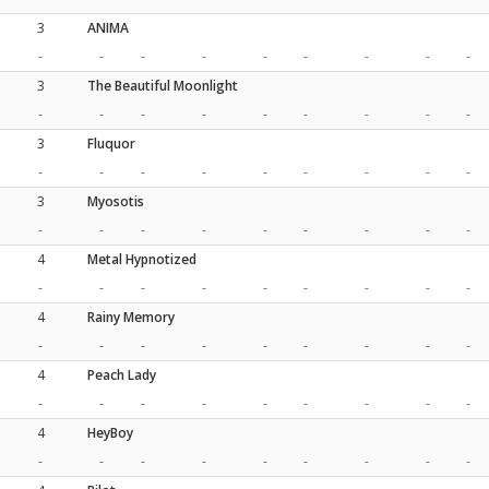
3
ANIMA
-
-
-
-
-
-
-
-
-
3
The Beautiful Moonlight
-
-
-
-
-
-
-
-
-
3
Fluquor
-
-
-
-
-
-
-
-
-
3
Myosotis
-
-
-
-
-
-
-
-
-
4
Metal Hypnotized
-
-
-
-
-
-
-
-
-
4
Rainy Memory
-
-
-
-
-
-
-
-
-
4
Peach Lady
-
-
-
-
-
-
-
-
-
4
HeyBoy
-
-
-
-
-
-
-
-
-