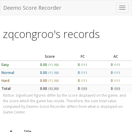
Deemo Score Recorder
zqcongroo's records
Score
FC
AC
Easy
0.00
0
0
/11,100
/111
/111
Normal
0.00
0
0
/11,100
/111
/111
Hard
0.00
0
0
/11,100
/111
/111
Total
0.00
0
0
/33,300
/333
/333
Notice: Significant figures differ by the score displayed on the game, and
the score which the game has inside. Therefore, the sum total value
computed by Deemo Score Recorder differs from what is displayed on
Game Center.
#
Title