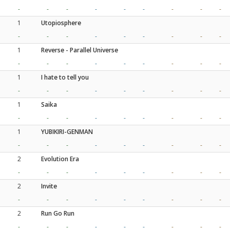
-
-
-
-
-
-
-
-
-
1
Utopiosphere
-
-
-
-
-
-
-
-
-
1
Reverse - Parallel Universe
-
-
-
-
-
-
-
-
-
1
I hate to tell you
-
-
-
-
-
-
-
-
-
1
Saika
-
-
-
-
-
-
-
-
-
1
YUBIKIRI-GENMAN
-
-
-
-
-
-
-
-
-
2
Evolution Era
-
-
-
-
-
-
-
-
-
2
Invite
-
-
-
-
-
-
-
-
-
2
Run Go Run
-
-
-
-
-
-
-
-
-