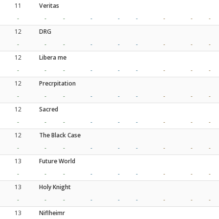
11
Veritas
-
-
-
-
-
-
-
-
-
12
DRG
-
-
-
-
-
-
-
-
-
12
Libera me
-
-
-
-
-
-
-
-
-
12
Precrpitation
-
-
-
-
-
-
-
-
-
12
Sacred
-
-
-
-
-
-
-
-
-
12
The Black Case
-
-
-
-
-
-
-
-
-
13
Future World
-
-
-
-
-
-
-
-
-
13
Holy Knight
-
-
-
-
-
-
-
-
-
13
Niflheimr