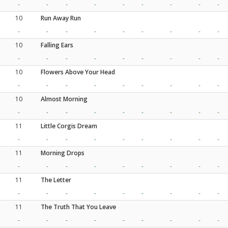
-
-
-
-
-
-
-
-
-
10
Run Away Run
-
-
-
-
-
-
-
-
-
10
Falling Ears
-
-
-
-
-
-
-
-
-
10
Flowers Above Your Head
-
-
-
-
-
-
-
-
-
10
Almost Morning
-
-
-
-
-
-
-
-
-
11
Little Corgis Dream
-
-
-
-
-
-
-
-
-
11
Morning Drops
-
-
-
-
-
-
-
-
-
11
The Letter
-
-
-
-
-
-
-
-
-
11
The Truth That You Leave
-
-
-
-
-
-
-
-
-