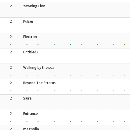
2
Yawning Lion
-
-
-
-
-
-
-
-
-
2
Pulses
-
-
-
-
-
-
-
-
-
2
Electron
-
-
-
-
-
-
-
-
-
2
Untitled2
-
-
-
-
-
-
-
-
-
2
Walking by the sea
-
-
-
-
-
-
-
-
-
2
Beyond The Stratus
-
-
-
-
-
-
-
-
-
2
Sairai
-
-
-
-
-
-
-
-
-
2
Entrance
-
-
-
-
-
-
-
-
-
2
magnolia