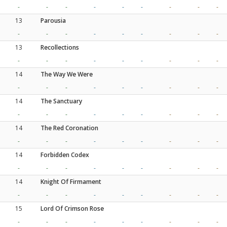
-
-
-
-
-
-
-
-
-
13
Parousia
-
-
-
-
-
-
-
-
-
13
Recollections
-
-
-
-
-
-
-
-
-
14
The Way We Were
-
-
-
-
-
-
-
-
-
14
The Sanctuary
-
-
-
-
-
-
-
-
-
14
The Red Coronation
-
-
-
-
-
-
-
-
-
14
Forbidden Codex
-
-
-
-
-
-
-
-
-
14
Knight Of Firmament
-
-
-
-
-
-
-
-
-
15
Lord Of Crimson Rose
-
-
-
-
-
-
-
-
-