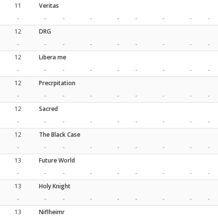
11
Veritas
-
-
-
-
-
-
-
-
-
12
DRG
-
-
-
-
-
-
-
-
-
12
Libera me
-
-
-
-
-
-
-
-
-
12
Precrpitation
-
-
-
-
-
-
-
-
-
12
Sacred
-
-
-
-
-
-
-
-
-
12
The Black Case
-
-
-
-
-
-
-
-
-
13
Future World
-
-
-
-
-
-
-
-
-
13
Holy Knight
-
-
-
-
-
-
-
-
-
13
Niflheimr