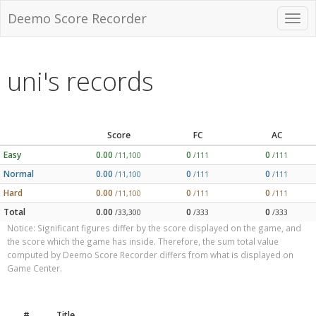
Deemo Score Recorder
uni's records
Score
FC
AC
Easy
0.00
0
0
/11,100
/111
/111
Normal
0.00
0
0
/11,100
/111
/111
Hard
0.00
0
0
/11,100
/111
/111
Total
0.00
0
0
/33,300
/333
/333
Notice: Significant figures differ by the score displayed on the game, and
the score which the game has inside. Therefore, the sum total value
computed by Deemo Score Recorder differs from what is displayed on
Game Center.
#
Title