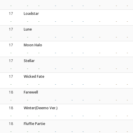
-
-
-
-
-
-
-
-
-
17
Loadstar
-
-
-
-
-
-
-
-
-
17
Lune
-
-
-
-
-
-
-
-
-
17
Moon Halo
-
-
-
-
-
-
-
-
-
17
Stellar
-
-
-
-
-
-
-
-
-
17
Wicked Fate
-
-
-
-
-
-
-
-
-
18
Farewell
-
-
-
-
-
-
-
-
-
18
Winter(Deemo Ver.)
-
-
-
-
-
-
-
-
-
18
Fluffie Partie
-
-
-
-
-
-
-
-
-