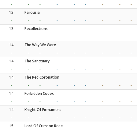
-
-
-
-
-
-
-
-
-
13
Parousia
-
-
-
-
-
-
-
-
-
13
Recollections
-
-
-
-
-
-
-
-
-
14
The Way We Were
-
-
-
-
-
-
-
-
-
14
The Sanctuary
-
-
-
-
-
-
-
-
-
14
The Red Coronation
-
-
-
-
-
-
-
-
-
14
Forbidden Codex
-
-
-
-
-
-
-
-
-
14
Knight Of Firmament
-
-
-
-
-
-
-
-
-
15
Lord Of Crimson Rose
-
-
-
-
-
-
-
-
-