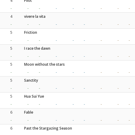
4
Pilot
-
-
-
-
-
-
-
-
-
4
vivere la vita
-
-
-
-
-
-
-
-
-
5
Friction
-
-
-
-
-
-
-
-
-
5
I race the dawn
-
-
-
-
-
-
-
-
-
5
Moon without the stars
-
-
-
-
-
-
-
-
-
5
Sanctity
-
-
-
-
-
-
-
-
-
5
Hua Sui Yue
-
-
-
-
-
-
-
-
-
6
Fable
-
-
-
-
-
-
-
-
-
6
Past the Stargazing Season