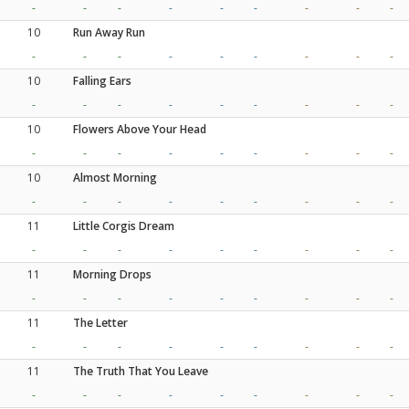
-
-
-
-
-
-
-
-
-
10
Run Away Run
-
-
-
-
-
-
-
-
-
10
Falling Ears
-
-
-
-
-
-
-
-
-
10
Flowers Above Your Head
-
-
-
-
-
-
-
-
-
10
Almost Morning
-
-
-
-
-
-
-
-
-
11
Little Corgis Dream
-
-
-
-
-
-
-
-
-
11
Morning Drops
-
-
-
-
-
-
-
-
-
11
The Letter
-
-
-
-
-
-
-
-
-
11
The Truth That You Leave
-
-
-
-
-
-
-
-
-