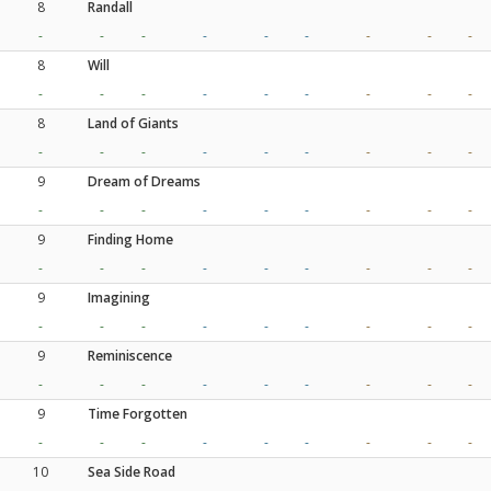
8
Randall
-
-
-
-
-
-
-
-
-
8
Will
-
-
-
-
-
-
-
-
-
8
Land of Giants
-
-
-
-
-
-
-
-
-
9
Dream of Dreams
-
-
-
-
-
-
-
-
-
9
Finding Home
-
-
-
-
-
-
-
-
-
9
Imagining
-
-
-
-
-
-
-
-
-
9
Reminiscence
-
-
-
-
-
-
-
-
-
9
Time Forgotten
-
-
-
-
-
-
-
-
-
10
Sea Side Road