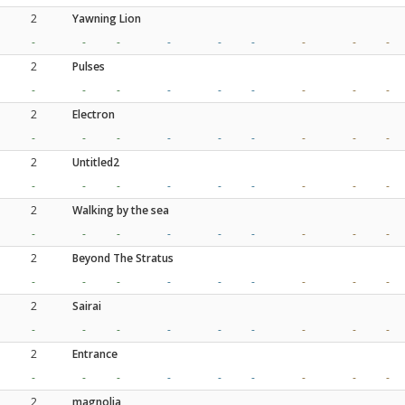
2
Yawning Lion
-
-
-
-
-
-
-
-
-
2
Pulses
-
-
-
-
-
-
-
-
-
2
Electron
-
-
-
-
-
-
-
-
-
2
Untitled2
-
-
-
-
-
-
-
-
-
2
Walking by the sea
-
-
-
-
-
-
-
-
-
2
Beyond The Stratus
-
-
-
-
-
-
-
-
-
2
Sairai
-
-
-
-
-
-
-
-
-
2
Entrance
-
-
-
-
-
-
-
-
-
2
magnolia