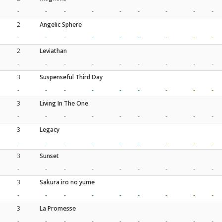
-
-
-
-
-
-
-
-
-
2
Angelic Sphere
-
-
-
-
-
-
-
-
-
2
Leviathan
-
-
-
-
-
-
-
-
-
3
Suspenseful Third Day
-
-
-
-
-
-
-
-
-
3
Living In The One
-
-
-
-
-
-
-
-
-
3
Legacy
-
-
-
-
-
-
-
-
-
3
Sunset
-
-
-
-
-
-
-
-
-
3
Sakura iro no yume
-
-
-
-
-
-
-
-
-
3
La Promesse
-
-
-
-
-
-
-
-
-