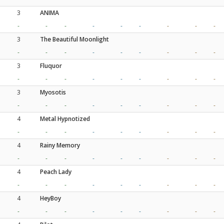
3
ANIMA
-
-
-
-
-
-
-
-
-
3
The Beautiful Moonlight
-
-
-
-
-
-
-
-
-
3
Fluquor
-
-
-
-
-
-
-
-
-
3
Myosotis
-
-
-
-
-
-
-
-
-
4
Metal Hypnotized
-
-
-
-
-
-
-
-
-
4
Rainy Memory
-
-
-
-
-
-
-
-
-
4
Peach Lady
-
-
-
-
-
-
-
-
-
4
HeyBoy
-
-
-
-
-
-
-
-
-