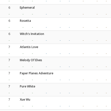
-
-
-
-
-
-
-
-
-
6
Ephemeral
-
-
-
-
-
-
-
-
-
6
Rosetta
-
-
-
-
-
-
-
-
-
6
Witch's Invitation
-
-
-
-
-
-
-
-
-
7
Atlantis Love
-
-
-
-
-
-
-
-
-
7
Melody Of Elves
-
-
-
-
-
-
-
-
-
7
Paper Planes Adventure
-
-
-
-
-
-
-
-
-
7
Pure White
-
-
-
-
-
-
-
-
-
7
Xue Wu
-
-
-
-
-
-
-
-
-