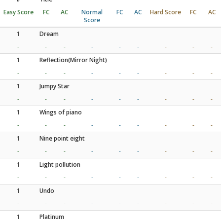
Easy Score
FC
AC
Normal
FC
AC
Hard Score
FC
AC
Score
1
Dream
-
-
-
-
-
-
-
-
-
1
Reflection(Mirror Night)
-
-
-
-
-
-
-
-
-
1
Jumpy Star
-
-
-
-
-
-
-
-
-
1
Wings of piano
-
-
-
-
-
-
-
-
-
1
Nine point eight
-
-
-
-
-
-
-
-
-
1
Light pollution
-
-
-
-
-
-
-
-
-
1
Undo
-
-
-
-
-
-
-
-
-
1
Platinum