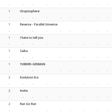
-
-
-
-
-
-
-
-
-
1
Utopiosphere
-
-
-
-
-
-
-
-
-
1
Reverse - Parallel Universe
-
-
-
-
-
-
-
-
-
1
I hate to tell you
-
-
-
-
-
-
-
-
-
1
Saika
-
-
-
-
-
-
-
-
-
1
YUBIKIRI-GENMAN
-
-
-
-
-
-
-
-
-
2
Evolution Era
-
-
-
-
-
-
-
-
-
2
Invite
-
-
-
-
-
-
-
-
-
2
Run Go Run
-
-
-
-
-
-
-
-
-