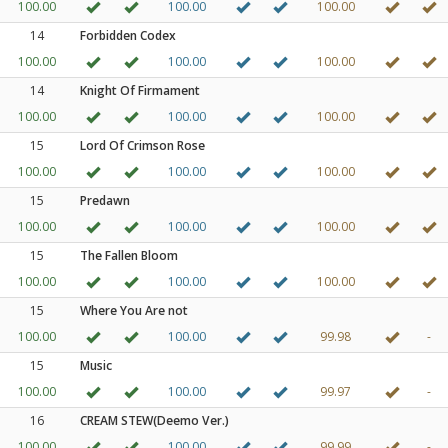
100.00
100.00
100.00
14
Forbidden Codex
100.00
100.00
100.00
14
Knight Of Firmament
100.00
100.00
100.00
15
Lord Of Crimson Rose
100.00
100.00
100.00
15
Predawn
100.00
100.00
100.00
15
The Fallen Bloom
100.00
100.00
100.00
15
Where You Are not
100.00
100.00
99.98
-
15
Music
100.00
100.00
99.97
-
16
CREAM STEW(Deemo Ver.)
100.00
100.00
99.99
-