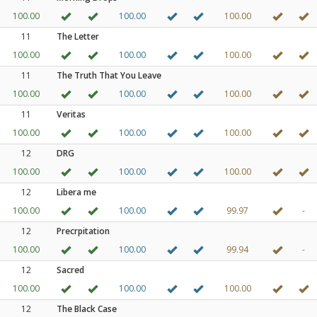
100.00
100.00
100.00
11
The Letter
100.00
100.00
100.00
11
The Truth That You Leave
100.00
100.00
100.00
11
Veritas
100.00
100.00
100.00
12
DRG
100.00
100.00
100.00
12
Libera me
100.00
100.00
99.97
-
12
Precrpitation
100.00
100.00
99.94
-
12
Sacred
100.00
100.00
100.00
12
The Black Case