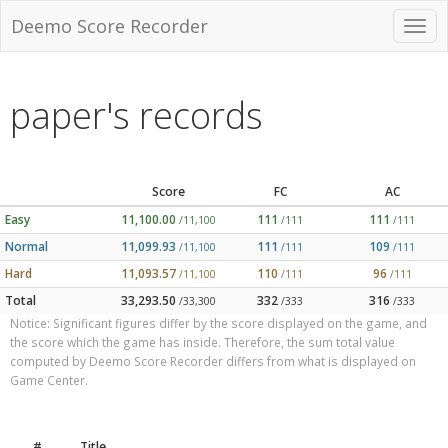
Deemo Score Recorder
paper's records
Score
FC
AC
Easy
11,100.00
111
111
/11,100
/111
/111
Normal
11,099.93
111
109
/11,100
/111
/111
Hard
11,093.57
110
96
/11,100
/111
/111
Total
33,293.50
332
316
/33,300
/333
/333
Notice: Significant figures differ by the score displayed on the game, and
the score which the game has inside. Therefore, the sum total value
computed by Deemo Score Recorder differs from what is displayed on
Game Center.
#
Title