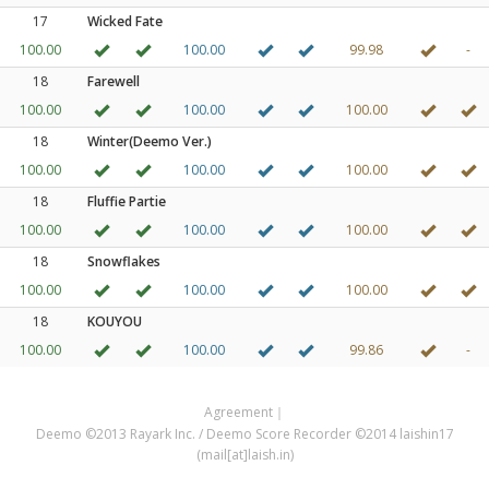
17
Wicked Fate
100.00
100.00
99.98
-
18
Farewell
100.00
100.00
100.00
18
Winter(Deemo Ver.)
100.00
100.00
100.00
18
Fluffie Partie
100.00
100.00
100.00
18
Snowflakes
100.00
100.00
100.00
18
KOUYOU
100.00
100.00
99.86
-
Agreement
｜
Deemo ©2013 Rayark Inc. / Deemo Score Recorder ©2014 laishin17
(mail[at]laish.in)