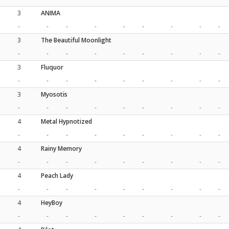
3
ANIMA
-
-
-
-
-
-
-
-
-
3
The Beautiful Moonlight
-
-
-
-
-
-
-
-
-
3
Fluquor
-
-
-
-
-
-
-
-
-
3
Myosotis
-
-
-
-
-
-
-
-
-
4
Metal Hypnotized
-
-
-
-
-
-
-
-
-
4
Rainy Memory
-
-
-
-
-
-
-
-
-
4
Peach Lady
-
-
-
-
-
-
-
-
-
4
HeyBoy
-
-
-
-
-
-
-
-
-