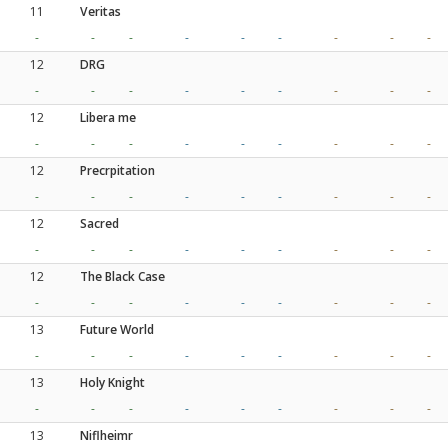
11
Veritas
-
-
-
-
-
-
-
-
-
12
DRG
-
-
-
-
-
-
-
-
-
12
Libera me
-
-
-
-
-
-
-
-
-
12
Precrpitation
-
-
-
-
-
-
-
-
-
12
Sacred
-
-
-
-
-
-
-
-
-
12
The Black Case
-
-
-
-
-
-
-
-
-
13
Future World
-
-
-
-
-
-
-
-
-
13
Holy Knight
-
-
-
-
-
-
-
-
-
13
Niflheimr