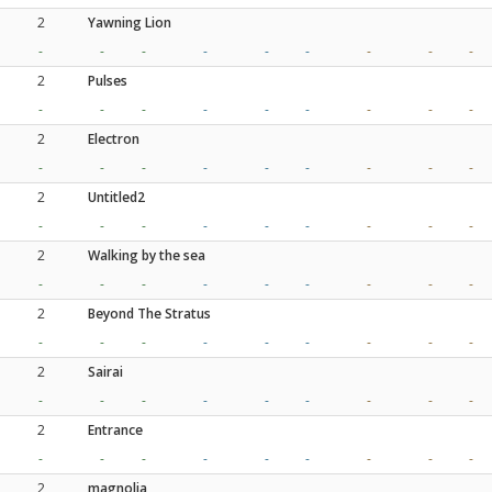
2
Yawning Lion
-
-
-
-
-
-
-
-
-
2
Pulses
-
-
-
-
-
-
-
-
-
2
Electron
-
-
-
-
-
-
-
-
-
2
Untitled2
-
-
-
-
-
-
-
-
-
2
Walking by the sea
-
-
-
-
-
-
-
-
-
2
Beyond The Stratus
-
-
-
-
-
-
-
-
-
2
Sairai
-
-
-
-
-
-
-
-
-
2
Entrance
-
-
-
-
-
-
-
-
-
2
magnolia