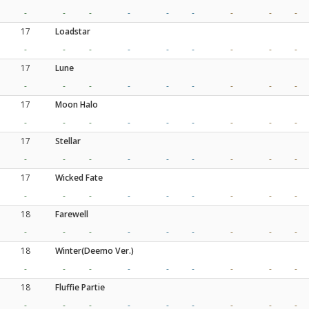
-
-
-
-
-
-
-
-
-
17
Loadstar
-
-
-
-
-
-
-
-
-
17
Lune
-
-
-
-
-
-
-
-
-
17
Moon Halo
-
-
-
-
-
-
-
-
-
17
Stellar
-
-
-
-
-
-
-
-
-
17
Wicked Fate
-
-
-
-
-
-
-
-
-
18
Farewell
-
-
-
-
-
-
-
-
-
18
Winter(Deemo Ver.)
-
-
-
-
-
-
-
-
-
18
Fluffie Partie
-
-
-
-
-
-
-
-
-