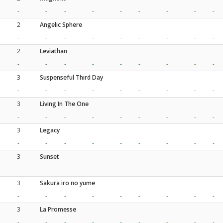
-
-
-
-
-
-
-
-
-
2
Angelic Sphere
-
-
-
-
-
-
-
-
-
2
Leviathan
-
-
-
-
-
-
-
-
-
3
Suspenseful Third Day
-
-
-
-
-
-
-
-
-
3
Living In The One
-
-
-
-
-
-
-
-
-
3
Legacy
-
-
-
-
-
-
-
-
-
3
Sunset
-
-
-
-
-
-
-
-
-
3
Sakura iro no yume
-
-
-
-
-
-
-
-
-
3
La Promesse
-
-
-
-
-
-
-
-
-