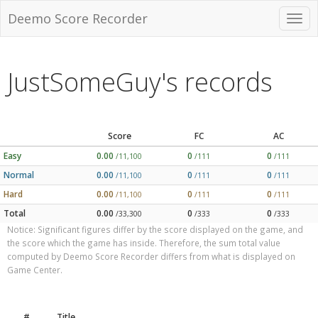
Deemo Score Recorder
JustSomeGuy's records
Score
FC
AC
Easy
0.00
0
0
/11,100
/111
/111
Normal
0.00
0
0
/11,100
/111
/111
Hard
0.00
0
0
/11,100
/111
/111
Total
0.00
0
0
/33,300
/333
/333
Notice: Significant figures differ by the score displayed on the game, and
the score which the game has inside. Therefore, the sum total value
computed by Deemo Score Recorder differs from what is displayed on
Game Center.
#
Title