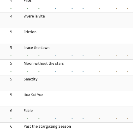
4
Pilot
-
-
-
-
-
-
-
-
-
4
vivere la vita
-
-
-
-
-
-
-
-
-
5
Friction
-
-
-
-
-
-
-
-
-
5
I race the dawn
-
-
-
-
-
-
-
-
-
5
Moon without the stars
-
-
-
-
-
-
-
-
-
5
Sanctity
-
-
-
-
-
-
-
-
-
5
Hua Sui Yue
-
-
-
-
-
-
-
-
-
6
Fable
-
-
-
-
-
-
-
-
-
6
Past the Stargazing Season