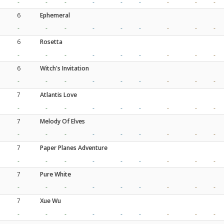
-
-
-
-
-
-
-
-
-
6
Ephemeral
-
-
-
-
-
-
-
-
-
6
Rosetta
-
-
-
-
-
-
-
-
-
6
Witch's Invitation
-
-
-
-
-
-
-
-
-
7
Atlantis Love
-
-
-
-
-
-
-
-
-
7
Melody Of Elves
-
-
-
-
-
-
-
-
-
7
Paper Planes Adventure
-
-
-
-
-
-
-
-
-
7
Pure White
-
-
-
-
-
-
-
-
-
7
Xue Wu
-
-
-
-
-
-
-
-
-