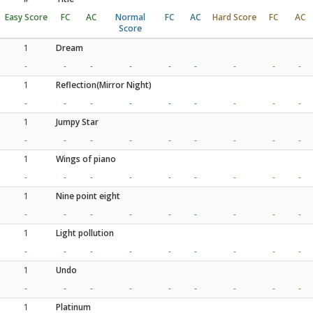
Easy Score
FC
AC
Normal
FC
AC
Hard Score
FC
AC
Score
1
Dream
-
-
-
-
-
-
-
-
-
1
Reflection(Mirror Night)
-
-
-
-
-
-
-
-
-
1
Jumpy Star
-
-
-
-
-
-
-
-
-
1
Wings of piano
-
-
-
-
-
-
-
-
-
1
Nine point eight
-
-
-
-
-
-
-
-
-
1
Light pollution
-
-
-
-
-
-
-
-
-
1
Undo
-
-
-
-
-
-
-
-
-
1
Platinum