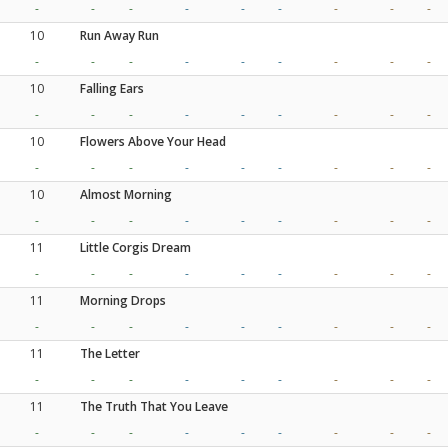
-
-
-
-
-
-
-
-
-
10
Run Away Run
-
-
-
-
-
-
-
-
-
10
Falling Ears
-
-
-
-
-
-
-
-
-
10
Flowers Above Your Head
-
-
-
-
-
-
-
-
-
10
Almost Morning
-
-
-
-
-
-
-
-
-
11
Little Corgis Dream
-
-
-
-
-
-
-
-
-
11
Morning Drops
-
-
-
-
-
-
-
-
-
11
The Letter
-
-
-
-
-
-
-
-
-
11
The Truth That You Leave
-
-
-
-
-
-
-
-
-