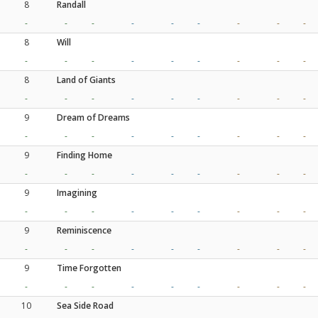
8
Randall
-
-
-
-
-
-
-
-
-
8
Will
-
-
-
-
-
-
-
-
-
8
Land of Giants
-
-
-
-
-
-
-
-
-
9
Dream of Dreams
-
-
-
-
-
-
-
-
-
9
Finding Home
-
-
-
-
-
-
-
-
-
9
Imagining
-
-
-
-
-
-
-
-
-
9
Reminiscence
-
-
-
-
-
-
-
-
-
9
Time Forgotten
-
-
-
-
-
-
-
-
-
10
Sea Side Road