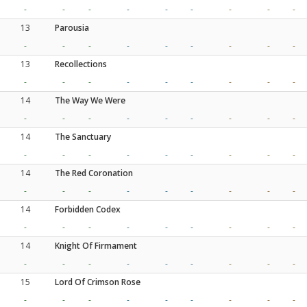
-
-
-
-
-
-
-
-
-
13
Parousia
-
-
-
-
-
-
-
-
-
13
Recollections
-
-
-
-
-
-
-
-
-
14
The Way We Were
-
-
-
-
-
-
-
-
-
14
The Sanctuary
-
-
-
-
-
-
-
-
-
14
The Red Coronation
-
-
-
-
-
-
-
-
-
14
Forbidden Codex
-
-
-
-
-
-
-
-
-
14
Knight Of Firmament
-
-
-
-
-
-
-
-
-
15
Lord Of Crimson Rose
-
-
-
-
-
-
-
-
-