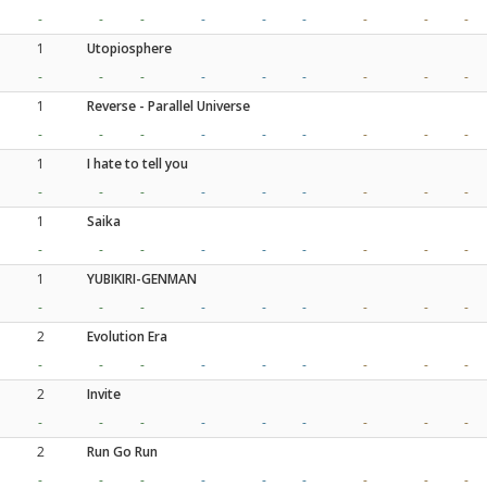
-
-
-
-
-
-
-
-
-
1
Utopiosphere
-
-
-
-
-
-
-
-
-
1
Reverse - Parallel Universe
-
-
-
-
-
-
-
-
-
1
I hate to tell you
-
-
-
-
-
-
-
-
-
1
Saika
-
-
-
-
-
-
-
-
-
1
YUBIKIRI-GENMAN
-
-
-
-
-
-
-
-
-
2
Evolution Era
-
-
-
-
-
-
-
-
-
2
Invite
-
-
-
-
-
-
-
-
-
2
Run Go Run
-
-
-
-
-
-
-
-
-