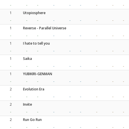
-
-
-
-
-
-
-
-
-
1
Utopiosphere
-
-
-
-
-
-
-
-
-
1
Reverse - Parallel Universe
-
-
-
-
-
-
-
-
-
1
I hate to tell you
-
-
-
-
-
-
-
-
-
1
Saika
-
-
-
-
-
-
-
-
-
1
YUBIKIRI-GENMAN
-
-
-
-
-
-
-
-
-
2
Evolution Era
-
-
-
-
-
-
-
-
-
2
Invite
-
-
-
-
-
-
-
-
-
2
Run Go Run
-
-
-
-
-
-
-
-
-