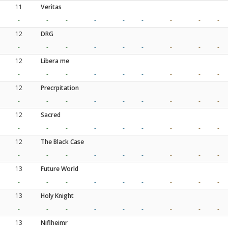
11
Veritas
-
-
-
-
-
-
-
-
-
12
DRG
-
-
-
-
-
-
-
-
-
12
Libera me
-
-
-
-
-
-
-
-
-
12
Precrpitation
-
-
-
-
-
-
-
-
-
12
Sacred
-
-
-
-
-
-
-
-
-
12
The Black Case
-
-
-
-
-
-
-
-
-
13
Future World
-
-
-
-
-
-
-
-
-
13
Holy Knight
-
-
-
-
-
-
-
-
-
13
Niflheimr