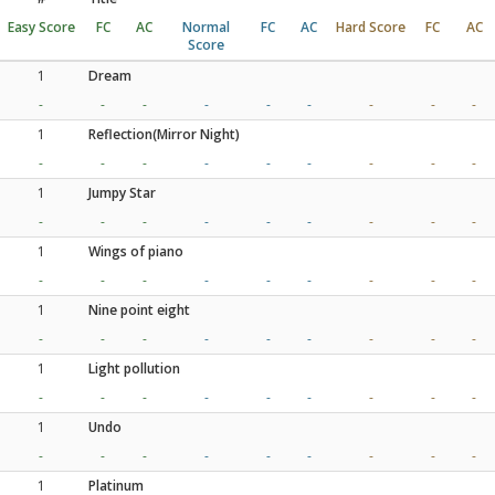
Easy Score
FC
AC
Normal
FC
AC
Hard Score
FC
AC
Score
1
Dream
-
-
-
-
-
-
-
-
-
1
Reflection(Mirror Night)
-
-
-
-
-
-
-
-
-
1
Jumpy Star
-
-
-
-
-
-
-
-
-
1
Wings of piano
-
-
-
-
-
-
-
-
-
1
Nine point eight
-
-
-
-
-
-
-
-
-
1
Light pollution
-
-
-
-
-
-
-
-
-
1
Undo
-
-
-
-
-
-
-
-
-
1
Platinum