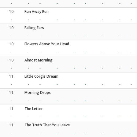
-
-
-
-
-
-
-
-
-
10
Run Away Run
-
-
-
-
-
-
-
-
-
10
Falling Ears
-
-
-
-
-
-
-
-
-
10
Flowers Above Your Head
-
-
-
-
-
-
-
-
-
10
Almost Morning
-
-
-
-
-
-
-
-
-
11
Little Corgis Dream
-
-
-
-
-
-
-
-
-
11
Morning Drops
-
-
-
-
-
-
-
-
-
11
The Letter
-
-
-
-
-
-
-
-
-
11
The Truth That You Leave
-
-
-
-
-
-
-
-
-