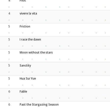
4
Pilot
-
-
-
-
-
-
-
-
-
4
vivere la vita
-
-
-
-
-
-
-
-
-
5
Friction
-
-
-
-
-
-
-
-
-
5
I race the dawn
-
-
-
-
-
-
-
-
-
5
Moon without the stars
-
-
-
-
-
-
-
-
-
5
Sanctity
-
-
-
-
-
-
-
-
-
5
Hua Sui Yue
-
-
-
-
-
-
-
-
-
6
Fable
-
-
-
-
-
-
-
-
-
6
Past the Stargazing Season