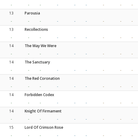
-
-
-
-
-
-
-
-
-
13
Parousia
-
-
-
-
-
-
-
-
-
13
Recollections
-
-
-
-
-
-
-
-
-
14
The Way We Were
-
-
-
-
-
-
-
-
-
14
The Sanctuary
-
-
-
-
-
-
-
-
-
14
The Red Coronation
-
-
-
-
-
-
-
-
-
14
Forbidden Codex
-
-
-
-
-
-
-
-
-
14
Knight Of Firmament
-
-
-
-
-
-
-
-
-
15
Lord Of Crimson Rose
-
-
-
-
-
-
-
-
-