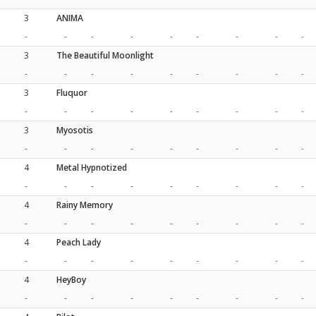
3
ANIMA
-
-
-
-
-
-
-
-
-
3
The Beautiful Moonlight
-
-
-
-
-
-
-
-
-
3
Fluquor
-
-
-
-
-
-
-
-
-
3
Myosotis
-
-
-
-
-
-
-
-
-
4
Metal Hypnotized
-
-
-
-
-
-
-
-
-
4
Rainy Memory
-
-
-
-
-
-
-
-
-
4
Peach Lady
-
-
-
-
-
-
-
-
-
4
HeyBoy
-
-
-
-
-
-
-
-
-