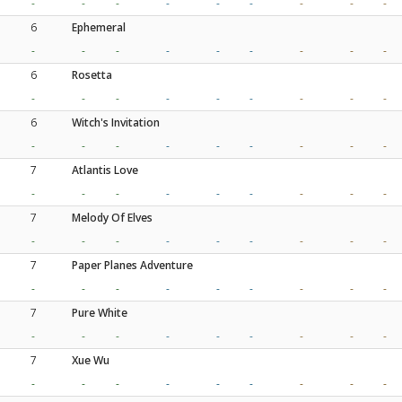
-
-
-
-
-
-
-
-
-
6
Ephemeral
-
-
-
-
-
-
-
-
-
6
Rosetta
-
-
-
-
-
-
-
-
-
6
Witch's Invitation
-
-
-
-
-
-
-
-
-
7
Atlantis Love
-
-
-
-
-
-
-
-
-
7
Melody Of Elves
-
-
-
-
-
-
-
-
-
7
Paper Planes Adventure
-
-
-
-
-
-
-
-
-
7
Pure White
-
-
-
-
-
-
-
-
-
7
Xue Wu
-
-
-
-
-
-
-
-
-