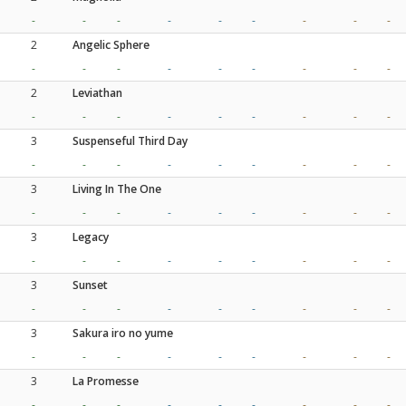
-
-
-
-
-
-
-
-
-
2
Angelic Sphere
-
-
-
-
-
-
-
-
-
2
Leviathan
-
-
-
-
-
-
-
-
-
3
Suspenseful Third Day
-
-
-
-
-
-
-
-
-
3
Living In The One
-
-
-
-
-
-
-
-
-
3
Legacy
-
-
-
-
-
-
-
-
-
3
Sunset
-
-
-
-
-
-
-
-
-
3
Sakura iro no yume
-
-
-
-
-
-
-
-
-
3
La Promesse
-
-
-
-
-
-
-
-
-