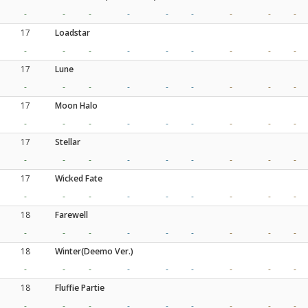
-
-
-
-
-
-
-
-
-
17
Loadstar
-
-
-
-
-
-
-
-
-
17
Lune
-
-
-
-
-
-
-
-
-
17
Moon Halo
-
-
-
-
-
-
-
-
-
17
Stellar
-
-
-
-
-
-
-
-
-
17
Wicked Fate
-
-
-
-
-
-
-
-
-
18
Farewell
-
-
-
-
-
-
-
-
-
18
Winter(Deemo Ver.)
-
-
-
-
-
-
-
-
-
18
Fluffie Partie
-
-
-
-
-
-
-
-
-