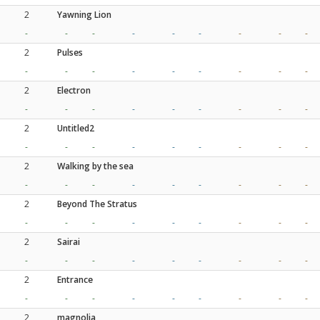
2
Yawning Lion
-
-
-
-
-
-
-
-
-
2
Pulses
-
-
-
-
-
-
-
-
-
2
Electron
-
-
-
-
-
-
-
-
-
2
Untitled2
-
-
-
-
-
-
-
-
-
2
Walking by the sea
-
-
-
-
-
-
-
-
-
2
Beyond The Stratus
-
-
-
-
-
-
-
-
-
2
Sairai
-
-
-
-
-
-
-
-
-
2
Entrance
-
-
-
-
-
-
-
-
-
2
magnolia