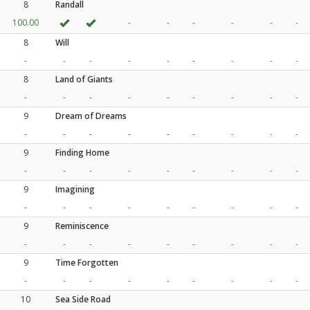
8
Randall
100.00
-
-
-
-
-
-
8
Will
-
-
-
-
-
-
-
-
-
8
Land of Giants
-
-
-
-
-
-
-
-
-
9
Dream of Dreams
-
-
-
-
-
-
-
-
-
9
Finding Home
-
-
-
-
-
-
-
-
-
9
Imagining
-
-
-
-
-
-
-
-
-
9
Reminiscence
-
-
-
-
-
-
-
-
-
9
Time Forgotten
-
-
-
-
-
-
-
-
-
10
Sea Side Road