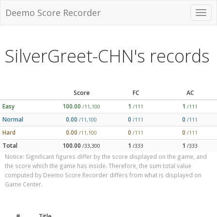
Deemo Score Recorder
SilverGreet-CHN's records
Score
FC
AC
Easy
100.00
1
1
/11,100
/111
/111
Normal
0.00
0
0
/11,100
/111
/111
Hard
0.00
0
0
/11,100
/111
/111
Total
100.00
1
1
/33,300
/333
/333
Notice: Significant figures differ by the score displayed on the game, and
the score which the game has inside. Therefore, the sum total value
computed by Deemo Score Recorder differs from what is displayed on
Game Center.
#
Title